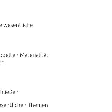
e wesentliche
pelten Materialität
en
chließen
wesentlichen Themen