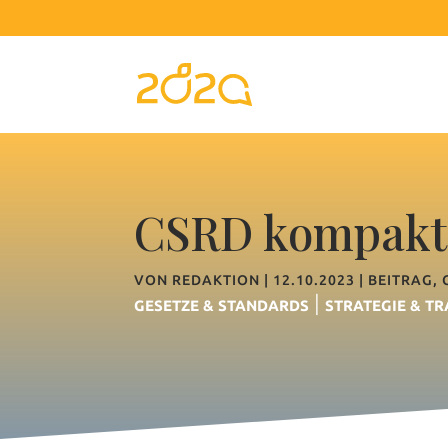
CSRD kompakt 
VON
REDAKTION
|
12.10.2023
|
BEITRAG
,
|
GESETZE & STANDARDS
STRATEGIE & T