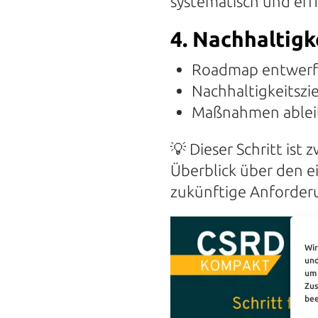
systematisch und effi
4. Nachhaltigk
Roadmap entwer
Nachhaltigkeitszi
Maßnahmen ablei
💡
Dieser Schritt ist
Überblick über den e
zukünftige Anforder
Wir
und
um 
Zus
bee