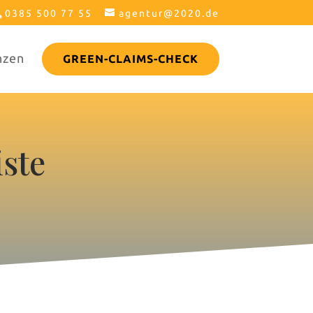
0385 500 77 55
agentur@2020.de
nzen
GREEN-CLAIMS-CHECK
ste