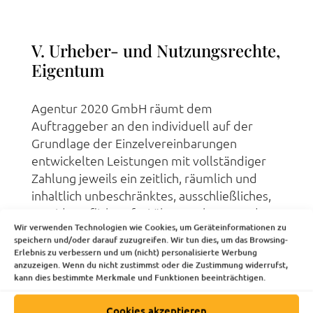
V. Urheber- und Nutzungsrechte,
Eigentum
Agentur 2020 GmbH räumt dem
Auftraggeber an den individuell auf der
Grundlage der Einzelvereinbarungen
entwickelten Leistungen mit vollständiger
Zahlung jeweils ein zeitlich, räumlich und
inhaltlich unbeschränktes, ausschließliches,
unwiderrufliches, frei übertragbares und
Wir verwenden Technologien wie Cookies, um Geräteinformationen zu
beliebig unterlizenzierbares Recht ein, diese
speichern und/oder darauf zuzugreifen. Wir tun dies, um das Browsing-
auf alle bekannten und künftige, neue
Erlebnis zu verbessern und um (nicht) personalisierte Werbung
Nutzungsarten (sowohl in Source Code als
anzuzeigen. Wenn du nicht zustimmst oder die Zustimmung widerrufst,
kann dies bestimmte Merkmale und Funktionen beeinträchtigen.
auch in Maschinen Code Form) zu nutzen.
Das Nutzungsrecht schließt – national und
Cookies akzeptieren