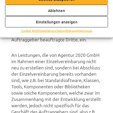
international – insbesondere die Befugnis
zur Benutzeranwendung, zum Kopieren, zur
Ablehnen
Bearbeitung und Veränderung sowie zur
Vervielfältigung, Vermarktung, Verbreitung,
Einstellungen anzeigen
insbesondere über das Internet, und
Cookie-Richtlinie
Datenschutzerklärung
Impressum
Veröffentlichung, auch durch den
Auftraggeber beauftragte Dritte, ein.
An Leistungen, die von Agentur 2020 GmbH
im Rahmen einer Einzelvereinbarung nicht
neu zu erstellen sind, sondern bei Abschluss
der Einzelvereinbarung bereits vorhanden
sind, wie z.B. bei Standardsoftware, Klassen,
Tools, Komponenten oder Bibliotheken
sowie solche Komponenten, welche zwar im
Zusammenhang mit der Entwicklung erstellt
werden, jedoch nicht spezifisch für das
Geschäft des Auftraggebers sind, also z.B.