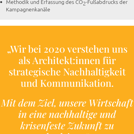
Methodik und Erfassung des CO
-Fußabdrucks der
2
Kampagnenkanäle
„Wir bei 2020 verstehen uns
als Architekt:innen für
strategische Nachhaltigkeit
und Kommunikation.
Mit dem Ziel, unsere Wirtschaft
in eine nachhaltige und
krisenfeste Zukunft zu