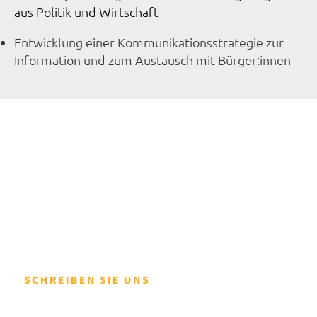
aus Politik und Wirtschaft
Entwicklung einer Kommunikationsstrategie zur
Information und zum Austausch mit Bürger:innen
Auf dem Weg ins Grüne?
Wir sind dabei.
Wollen auch Sie die nächsten Schritte mit
uns angehen? Großartig, wir freuen uns auf
Ihre Nachricht. Sie sind noch unsicher? Lernen
Sie uns unverbindlich kennen.
SCHREIBEN SIE UNS