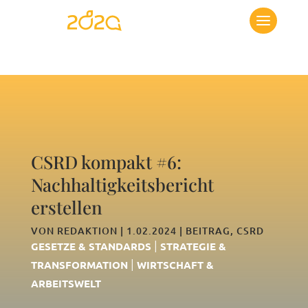
CSRD kompakt #6:
Nachhaltigkeitsbericht
erstellen
VON
REDAKTION
|
1.02.2024
|
BEITRAG
,
CSRD
|
GESETZE & STANDARDS
STRATEGIE &
|
TRANSFORMATION
WIRTSCHAFT &
ARBEITSWELT