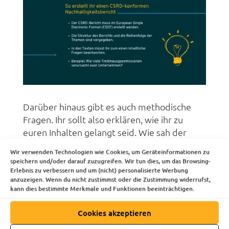
Darüber hinaus gibt es auch methodische
Fragen. Ihr sollt also erklären, wie ihr zu
euren Inhalten gelangt seid. Wie sah der
Prozess der Wesentlichkeitsanalyse aus?
Wir verwenden Technologien wie Cookies, um Geräteinformationen zu
Welchen Genauigkeitsgrad weisen eure
speichern und/oder darauf zuzugreifen. Wir tun dies, um das Browsing-
Daten auf? Welche Methoden habt ihr
Erlebnis zu verbessern und um (nicht) personalisierte Werbung
anzuzeigen. Wenn du nicht zustimmst oder die Zustimmung widerrufst,
verwendet, um Ziele festzulegen?
kann dies bestimmte Merkmale und Funktionen beeinträchtigen.
Damit ihr diese Fragen beantworten könnt,
müsst ihr alle vorangehenden Schritte
Cookies akzeptieren
sorgfältig dokumentieren. Wir stellen das