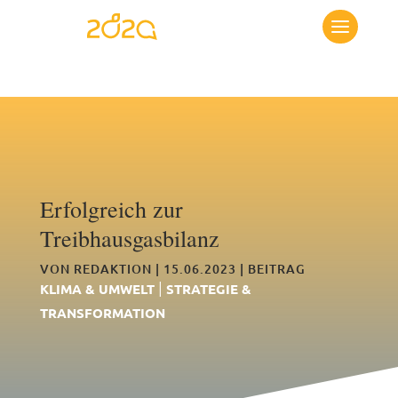
Erfolgreich zur
Treibhausgasbilanz
VON
REDAKTION
|
15.06.2023
|
BEITRAG
|
KLIMA & UMWELT
STRATEGIE &
TRANSFORMATION