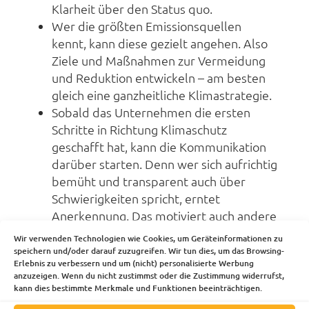
Klarheit über den Status quo.
Wer die größten Emissionsquellen
kennt, kann diese gezielt angehen. Also
Ziele und Maßnahmen zur Vermeidung
und Reduktion entwickeln – am besten
gleich eine ganzheitliche Klimastrategie.
Sobald das Unternehmen die ersten
Schritte in Richtung Klimaschutz
geschafft hat, kann die Kommunikation
darüber starten. Denn wer sich aufrichtig
bemüht und transparent auch über
Schwierigkeiten spricht, erntet
Anerkennung. Das motiviert auch andere
zum Handeln.
Wir verwenden Technologien wie Cookies, um Geräteinformationen zu
Werden die Emissionen regelmäßig
speichern und/oder darauf zuzugreifen. Wir tun dies, um das Browsing-
Erlebnis zu verbessern und um (nicht) personalisierte Werbung
erhoben, kann man beobachten, wie sich
anzuzeigen. Wenn du nicht zustimmst oder die Zustimmung widerrufst,
das Unternehmen Schritt für Schritt
kann dies bestimmte Merkmale und Funktionen beeinträchtigen.
verbessert. Und eigene Erfolge klar