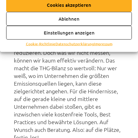
belegen.
Cookies akzeptieren
Der letzte Grund
Ablehnen
Angesichts der Klimakrise müssen wir
Einstellungen anzeigen
handeln. Für die Wirtschaft bedeutet das:
Cookie-Richtlinie
Datenschutzerklärung
Impressum
schnellstmöglich Emissionen vermeiden und
reduzieren. Doch was wir nicht messen,
können wir kaum effektiv verändern. Das
macht die THG-Bilanz so wertvoll: Nur wer
weiß, wo im Unternehmen die größten
Emissionsquellen liegen, kann diese
zielgerichtet angehen. Für die Hindernisse,
auf die gerade kleine und mittlere
Unternehmen dabei stoßen, gibt es
inzwischen viele kostenfreie Tools, Best
Practices und bewährte Lösungen. Auf
Wunsch auch Beratung. Also: auf die Plätze,
fertig, los!