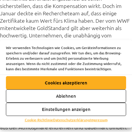
sicherstellen, dass die Kompensation wirkt. Doch im
Januar deckte ein Rechercheteam auf, dass einige
Zertifikate kaum Wert fürs Klima haben. Der vom WWF
mitentwickelte GoldStandard gilt aber weiterhin als
hochwertig. Unternehmen, die unabhängig vom
Zertifikatehandel kompensieren möchten, können an
Wir verwenden Technologien wie Cookies, um Geräteinformationen zu
selbstgewählte Organisationen und Projekte spenden.
speichern und/oder darauf zuzugreifen. Wir tun dies, um das Browsing-
Sie sollten sich besonders intensiv mit den nächsten
Erlebnis zu verbessern und um (nicht) personalisierte Werbung
anzuzeigen. Wenn du nicht zustimmst oder die Zustimmung widerrufst,
beiden Fragen und potenziellen Partnern
kann dies bestimmte Merkmale und Funktionen beeinträchtigen.
auseinandersetzen.
2. Wie wollen wir für weniger CO2 in der
Cookies akzeptieren
Atmosphäre sorgen?
Ablehnen
Entweder unterstützt man Projekte, die verhindern,
dass CO2 ausgestoßen wird. Beispielsweise indem die
Einstellungen anzeigen
offene Feuerstelle zum Kochen durch einen Lehmofen
abgelöst wird. Oder man unterstützt Projekte, die CO2
Cookie-Richtlinie
Datenschutzerklärung
Impressum
aus der Atmosphäre entfernen und dauerhaft binden.