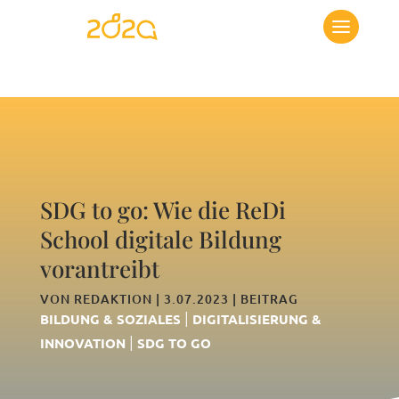
SDG to go: Wie die ReDi
School digitale Bildung
vorantreibt
VON
REDAKTION
|
3.07.2023
|
BEITRAG
|
BILDUNG & SOZIALES
DIGITALISIERUNG &
|
INNOVATION
SDG TO GO