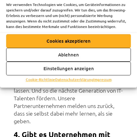
Wir verwenden Technologien wie Cookies, um Geräteinformationen zu
Unternehmen in Deutschland
speichern und/oder darauf zuzugreifen. Wir tun dies, um das Browsing-
für hochwertige Bildung
Erlebnis zu verbessern und um (nicht) personalisierte Werbung
anzuzeigen. Wenn du nicht zustimmst oder die Zustimmung widerrufst,
einsetzen?
kann dies bestimmte Merkmale und Funktionen beeinträchtigen.
Unternehmen und ihre Mitarbeitenden
Cookies akzeptieren
können sich auf vielerlei Weise engagieren:
Sie können Azubi- oder Praktikumsplätze
Ablehnen
anbieten, Nachwuchstalente einstellen,
Betriebsführungen organisieren, zu
Einstellungen anzeigen
Mentor:innen werden oder ihre Tech-
Cookie-Richtlinie
Datenschutzerklärung
Impressum
Abteilung an der ReDI School unterrichten
lassen. Und so die nächste Generation von IT-
Talenten fördern. Unsere
Partnerunternehmen melden uns zurück,
dass sie selbst dabei mehr lernen, als sie
geben.
4.
Gibt es Unternehmen mit