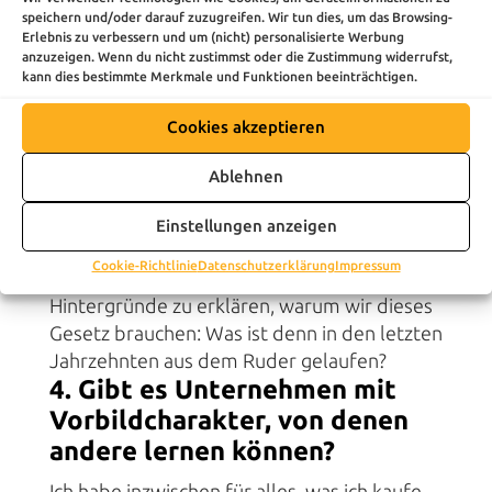
3. Wie können sich
speichern und/oder darauf zuzugreifen. Wir tun dies, um das Browsing-
Unternehmen in Deutschland
Erlebnis zu verbessern und um (nicht) personalisierte Werbung
anzuzeigen. Wenn du nicht zustimmst oder die Zustimmung widerrufst,
für dieses Ziel einsetzen?
kann dies bestimmte Merkmale und Funktionen beeinträchtigen.
Indem sie genauer hinschauen, von wem sie
Cookies akzeptieren
ihre Rohstoffe oder Zwischenprodukte
beziehen. Wenn Unternehmen ohnehin vom
Ablehnen
Lieferkettengesetz betroffen sind, dann
sollten sie seiner Umsetzung auch genügend
Einstellungen anzeigen
Ressourcen geben und sie positiv
Cookie-Richtlinie
Datenschutzerklärung
Impressum
kommunizieren. Wichtig ist dabei, die
Hintergründe zu erklären, warum wir dieses
Gesetz brauchen: Was ist denn in den letzten
Jahrzehnten aus dem Ruder gelaufen?
4.
Gibt es Unternehmen mit
Vorbildcharakter, von denen
andere lernen können?
Ich habe inzwischen für alles, was ich kaufe,