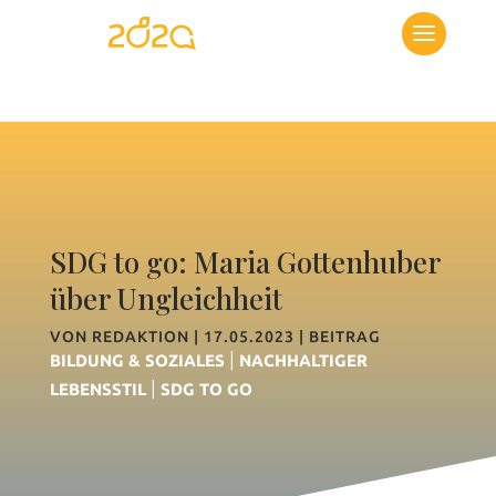
SDG to go: Maria Gottenhuber
über Ungleichheit
VON
REDAKTION
|
17.05.2023
|
BEITRAG
|
BILDUNG & SOZIALES
NACHHALTIGER
|
LEBENSSTIL
SDG TO GO