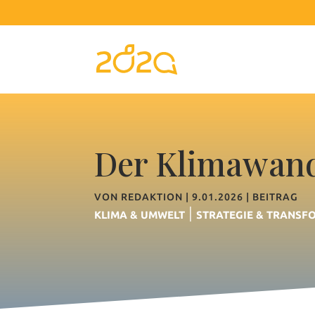
Der Klimawande
VON
REDAKTION
|
9.01.2026
|
BEITRAG
|
KLIMA & UMWELT
STRATEGIE & TRANSF