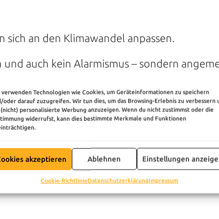
sich an den Klimawandel anpassen.
en und auch kein Alarmismus – sondern angem
 verwenden Technologien wie Cookies, um Geräteinformationen zu speichern
/oder darauf zuzugreifen. Wir tun dies, um das Browsing-Erlebnis zu verbessern 
(nicht) personalisierte Werbung anzuzeigen. Wenn du nicht zustimmst oder die
ßnahmen, mit denen ihr eure Büros r
timmung widerrufst, kann dies bestimmte Merkmale und Funktionen
inträchtigen.
ämmen
ookies akzeptieren
Ablehnen
Einstellungen anzeig
Cookie-Richtlinie
Datenschutzerklärung
Impressum
 Kälte, im Sommer vor Hitze – spart Energie u