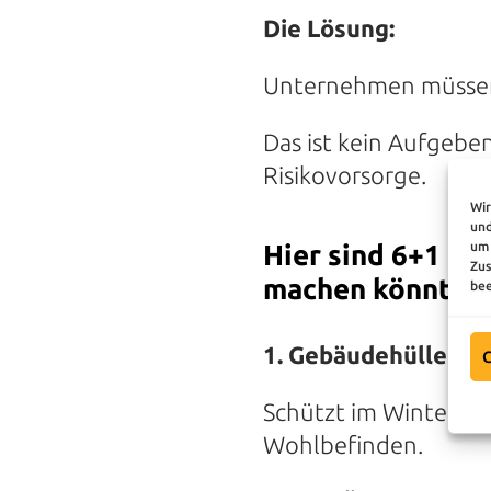
Die Lösung:
Unternehmen müssen 
Das ist kein Aufgeb
Risikovorsorge.
Wir
und
um 
Hier sind 6+1 Ma
Zus
machen könnt:
bee
1. Gebäudehülle d
C
Schützt im Winter vor
Wohlbefinden.