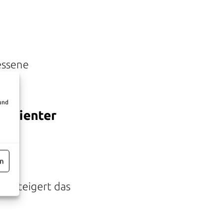
essene
und
esilienter
en
nd steigert das