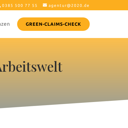
0385 500 77 55
agentur@2020.de
nzen
GREEN-CLAIMS-CHECK
rbeitswelt